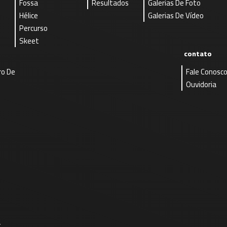
Fossa
Resultados
Galerias De Foto
Hélice
Galerias De Vídeo
Percurso
Skeet
contato
ro De
Fale Conosc
Ouvidoria
-