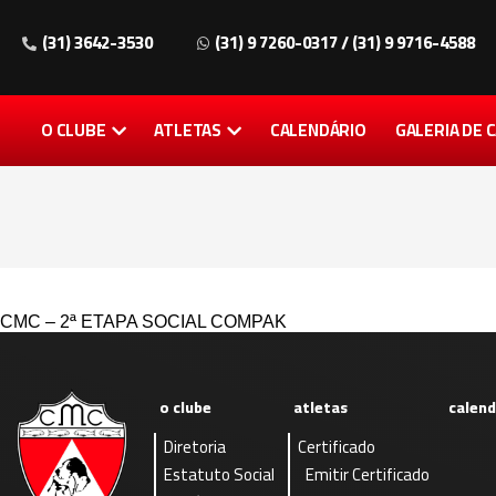
(31) 3642-3530
(31) 9 7260-0317 / (31) 9 9716-4588
O CLUBE
ATLETAS
CALENDÁRIO
GALERIA DE
CMC – 2ª ETAPA SOCIAL COMPAK
o clube
atletas
calend
Diretoria
Certificado
Estatuto Social
Emitir Certificado