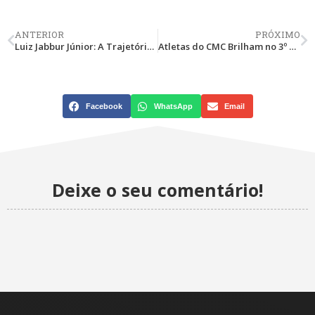
d
e
ANTERIOR
PRÓXIMO
o
Luiz Jabbur Júnior: A Trajetória de Um Campeão Mundial no Tiro ao Voo
Atletas do CMC Brilham no 3º Campeonato Centro-Oeste de Carabina, Pistola e Rifle
Facebook
WhatsApp
Email
Deixe o seu comentário!