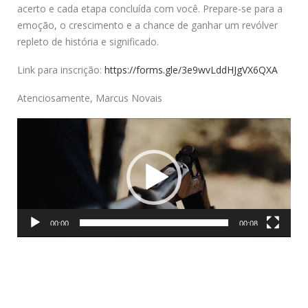
acerto e cada etapa concluída com você. Prepare-se para a
emoção, o crescimento e a chance de ganhar um revólver
repleto de história e significado.
Link para inscrição:
https://forms.gle/3e9wvLddHJgVX6QXA
Atenciosamente, Marcus Novais
T
o
c
a
d
o
00:00
00:08
r
d
e
v
í